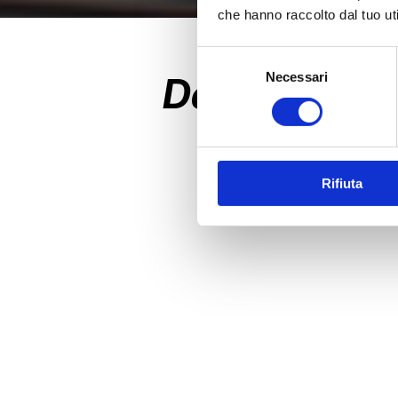
che hanno raccolto dal tuo uti
Selezione
Necessari
Dalle fondame
del
consenso
Rifiuta