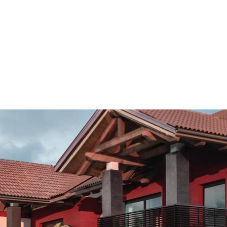
le sia da un punto di vista estetico che da un punto di
etrature proposte così come molteplici sono le possibilit
tinuità con quelle interne. 
e, il progetto dal suo contesto. Particolare attenzione è
bbinato ad un sistema di emissione radiante a pavimento 
tano ma soprattutto riuscendo ad abbinare con un’unica 
sente un ricircolo dell’aria interna costante andando a p
 tipo di escursione termica.
 di facilitare la gestione dei vari sistemi / impianti pr