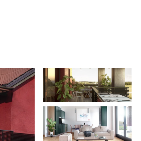
 vista funzionale vanno a comporre un progetto che 
à di conformazione interna. L’alternanza tra terrazzi 
 stata dedicata all’aspetto energetico. Alla base 
per la climatizzazione invernale ed estiva, 
soluzione tecnologica sia il riscaldamento che il 
re riscaldare l’aria esterna introdotta all’interna 
esenti