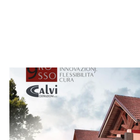
tra efficienza, funzionalità e armonia.
Alloggi disegnati per avere una planimetria flessibi
esalta il principio di adattabilità. Diverse sono le m
e logge coperte creano zone esterne in perfetta con
Vetrate di grandi dimensioni separano, senza divider
del progetto
 9 rosso
 vi è un impianto geotermico a
garantendo così una totale indipendenza del gas me
raffrescamento degli ambienti interni. 
Un sistema di ventilazione meccanizzata puntuale con
soprattutto nei mesi invernali onde evitare qualsiasi
Ogni alloggio è dotato di impianto di domotica al fine