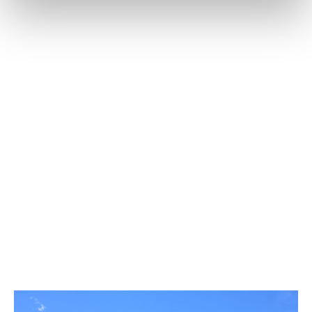
Dettagli della costruzione
2001
> Anno di costruzione
3
> Alloggi
3
> Garage
Immersa nella natura a Condove, borgata la Rocca, privato 
vende porzione di trifamiliare di 150mq totali commerciali, 
con ingresso indipendente, libera su tre lati, disposta su 2 
livelli più garage, cantina al piano terra, così composta:
Piano terra con garage, magazzino e cantina, ampio 
cortile e aiuole di proprietà
Piano primo ingresso con salone con camino e cucina, 
ambiente unico, bagno, balcone e scala di accesso al 
piano superiore
Secondo piano composto da disimpegno, con scala 
retrattile per accesso al sottotetto, due ampie camere 
da letto con balcone e bagno