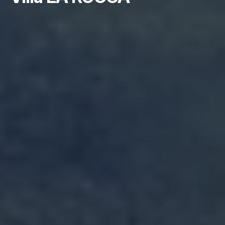
⚲ Condove (TO) - Frazione La Rocca